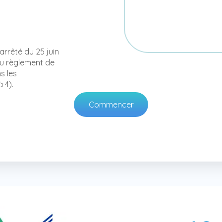
arrêté du 25 juin
du règlement de
s les
 4).